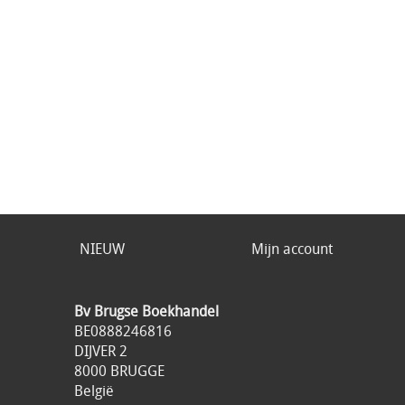
NIEUW
Mijn account
Bv Brugse Boekhandel
BE0888246816
DIJVER 2
8000 BRUGGE
België