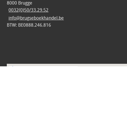
8000 Brugge
0032(0)50/33.29.52
info@brugseboekhandel.be
BTW: BE0888.246.816