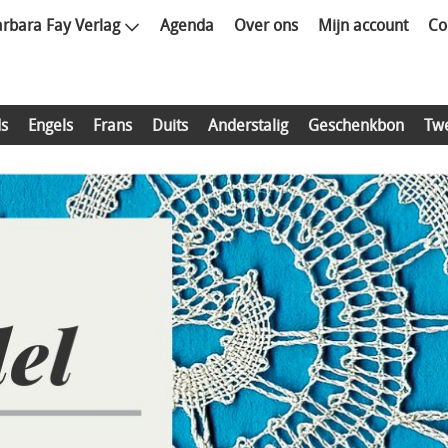
rbara Fay Verlag
Agenda
Over ons
Mijn account
Co
s
Engels
Frans
Duits
Anderstalig
Geschenkbon
Tw