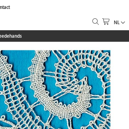
ntact
NL
eedehands