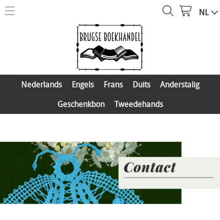
NL
NIEUW
Kantboeken
Nederlands
Barbara Fay Verlag
Engels
Nederlands
Engels
Frans
Duits
Anderstalig
Eigen uitgaven
Agenda
Frans
Geschenkbon
Tweedehands
Distributie
Over ons
Duits
Mijn account
Anderstalig
Geschenkbon
Contact
Tweedehands