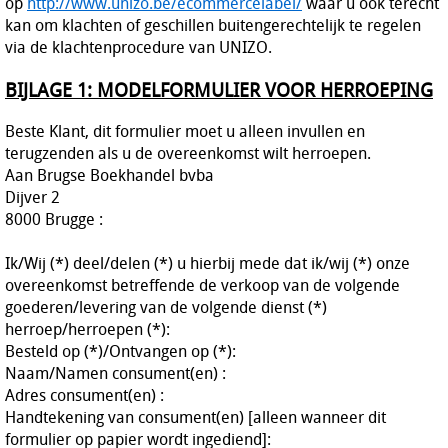
op
http://www.unizo.be/ecommercelabel/
waar u ook terecht
kan om klachten of geschillen buitengerechtelijk te regelen
via de klachtenprocedure van UNIZO.
BIJLAGE 1: MODELFORMULIER VOOR HERROEPING
Beste Klant, dit formulier moet u alleen invullen en
terugzenden als u de overeenkomst wilt herroepen.
Aan Brugse Boekhandel bvba
Dijver 2
8000 Brugge :
Ik/Wij (*) deel/delen (*) u hierbij mede dat ik/wij (*) onze
overeenkomst betreffende de verkoop van de volgende
goederen/levering van de volgende dienst (*)
herroep/herroepen (*):
Besteld op (*)/Ontvangen op (*):
Naam/Namen consument(en) :
Adres consument(en) :
Handtekening van consument(en) [alleen wanneer dit
formulier op papier wordt ingediend]: