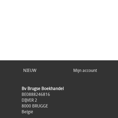
NIEUW
Mijn account
Bv Brugse Boekhandel
BE0888246816
DIJVER 2
8000 BRUGGE
België