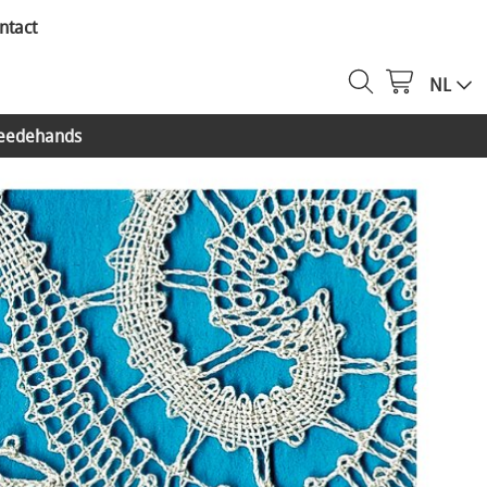
ntact
NL
eedehands