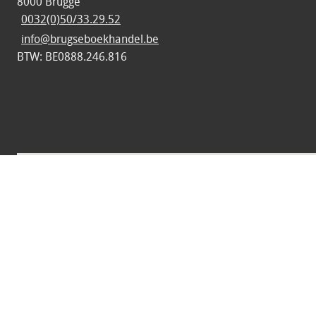
8000 Brugge
0032(0)50/33.29.52
info@brugseboekhandel.be
BTW: BE0888.246.816