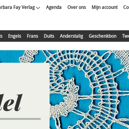
rbara Fay Verlag
Agenda
Over ons
Mijn account
Co
s
Engels
Frans
Duits
Anderstalig
Geschenkbon
Tw