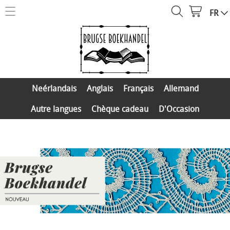
FR
NOUVEAU
Livres de dentelle
Neérlandais
Barbara Fay Verlag
Anglais
Neérlandais
Anglais
Français
Allemand
Propre Éditions
Mon compte
Français
Autre langues
Chèque cadeau
D'Occasion
Distribution
Calendrier dentelle
Allemand
Contact
Autre langues
Chèque cadeau
D'Occasion