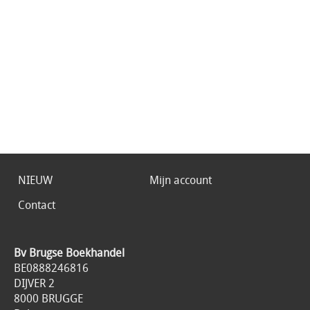
NIEUW
Mijn account
Contact
Bv Brugse Boekhandel
BE0888246816
DIJVER 2
8000 BRUGGE