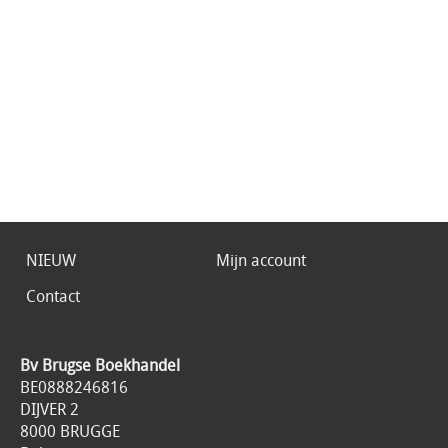
NIEUW
Mijn account
Contact
Bv Brugse Boekhandel
BE0888246816
DIJVER 2
8000 BRUGGE