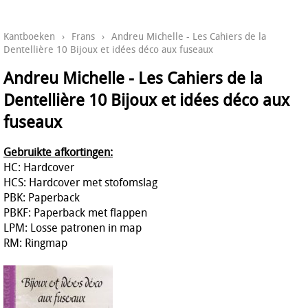
Kantboeken
›
Frans
›
Andreu Michelle - Les Cahiers de la
Dentellière 10 Bijoux et idées déco aux fuseaux
Andreu Michelle - Les Cahiers de la
Dentellière 10 Bijoux et idées déco aux
fuseaux
Gebruikte afkortingen:
HC: Hardcover
HCS: Hardcover met stofomslag
PBK: Paperback
PBKF: Paperback met flappen
LPM: Losse patronen in map
RM: Ringmap