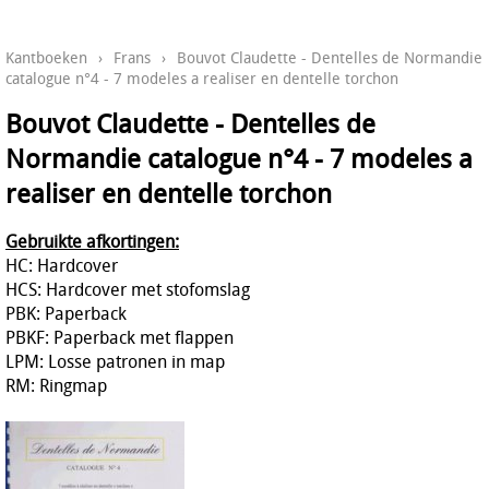
Kantboeken
›
Frans
›
Bouvot Claudette - Dentelles de Normandie
catalogue n°4 - 7 modeles a realiser en dentelle torchon
Bouvot Claudette - Dentelles de
Normandie catalogue n°4 - 7 modeles a
realiser en dentelle torchon
Gebruikte afkortingen:
HC: Hardcover
HCS: Hardcover met stofomslag
PBK: Paperback
PBKF: Paperback met flappen
LPM: Losse patronen in map
RM: Ringmap