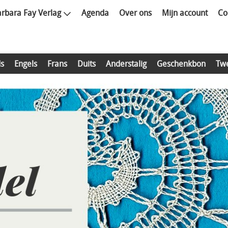
rbara Fay Verlag
Agenda
Over ons
Mijn account
Co
s
Engels
Frans
Duits
Anderstalig
Geschenkbon
Tw