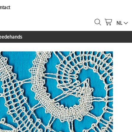
ntact
NL
eedehands