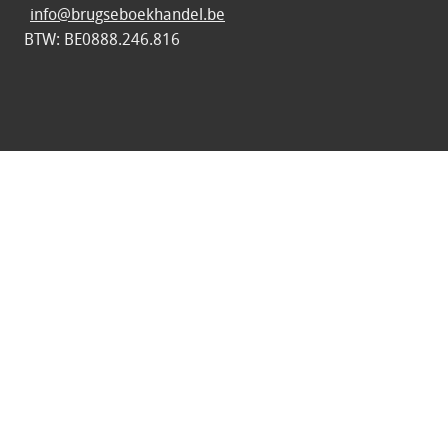
info@brugseboekhandel.be
BTW: BE0888.246.816