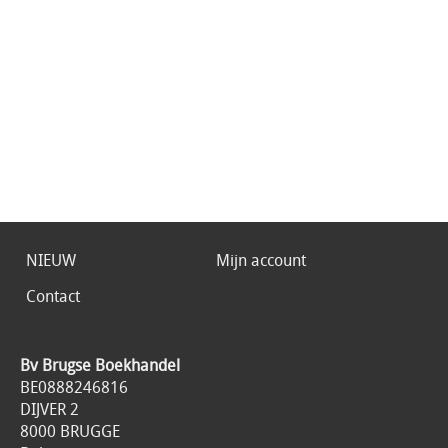
NIEUW
Mijn account
Contact
Bv Brugse Boekhandel
BE0888246816
DIJVER 2
8000 BRUGGE