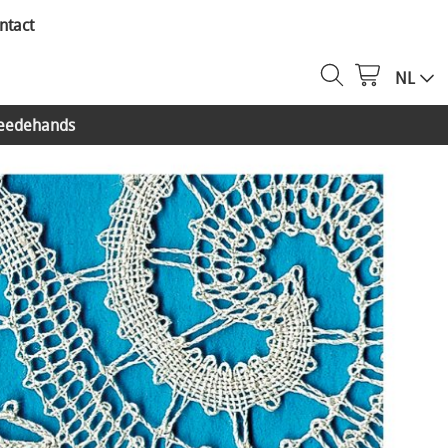
ntact
NL
eedehands