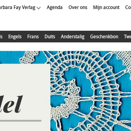
rbara Fay Verlag
Agenda
Over ons
Mijn account
Co
s
Engels
Frans
Duits
Anderstalig
Geschenkbon
Tw