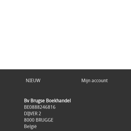
NIEUW
Mijn account
Bv Brugse Boekhandel
BE0888246816
DIJVER 2
8000 BRUGGE
België