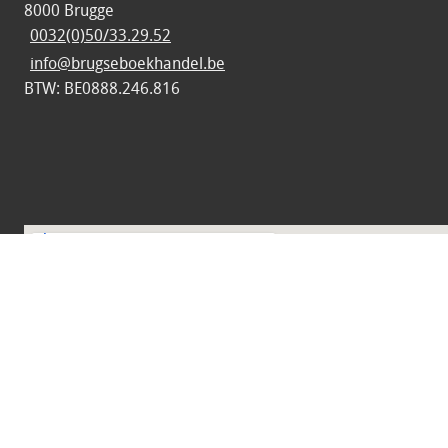
8000 Brugge
0032(0)50/33.29.52
info@brugseboekhandel.be
BTW: BE0888.246.816