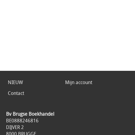
NIEUW
Mijn account
Contact
Bv Brugse Boekhandel
BE0888246816
DIJVER 2
8000 BRUGGE