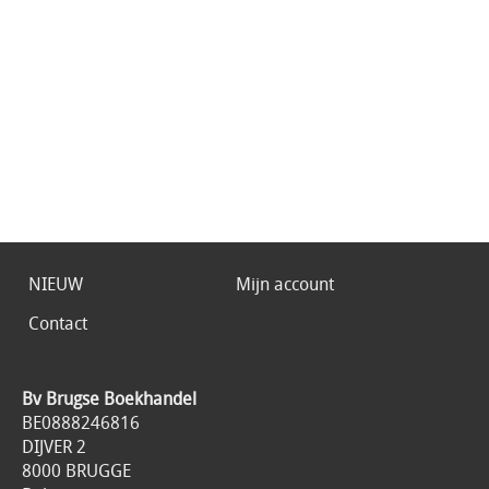
NIEUW
Mijn account
Contact
Bv Brugse Boekhandel
BE0888246816
DIJVER 2
8000 BRUGGE