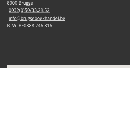
8000 Brugge
0032(0)50/33.29.52
info@brugseboekhandel.be
BTW: BE0888.246.816