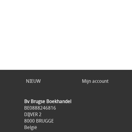
NIEUW
Mijn account
Bv Brugse Boekhandel
BE0888246816
DIJVER 2
8000 BRUGGE
België