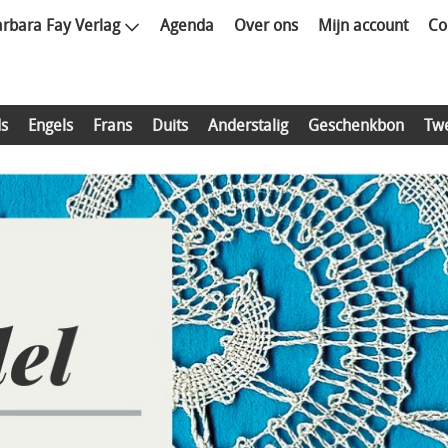
rbara Fay Verlag
Agenda
Over ons
Mijn account
Co
s
Engels
Frans
Duits
Anderstalig
Geschenkbon
Tw