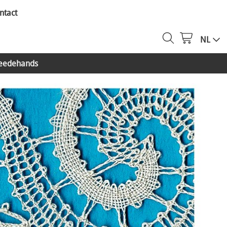
ntact
NL
eedehands