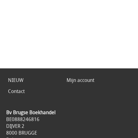
NIEUW
Mijn account
Contact
Bv Brugse Boekhandel
BE0888246816
DIJVER 2
8000 BRUGGE