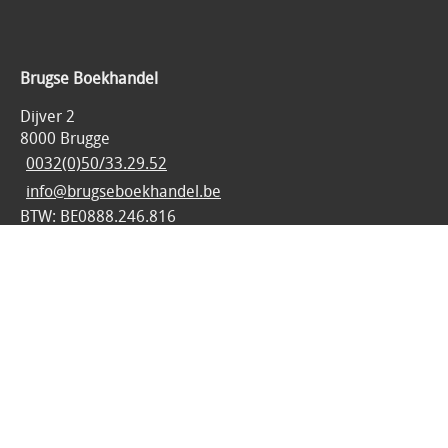
Brugse Boekhandel
Dijver 2
8000 Brugge
0032(0)50/33.29.52
info@brugseboekhandel.be
BTW: BE0888.246.816