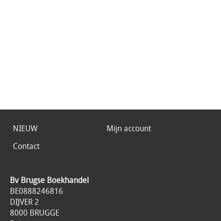
NIEUW
Mijn account
Contact
Bv Brugse Boekhandel
BE0888246816
DIJVER 2
8000 BRUGGE