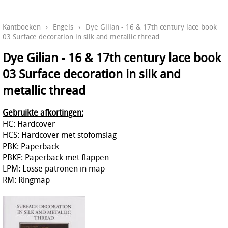
Kantboeken
›
Engels
›
Dye Gilian - 16 & 17th century lace book
03 Surface decoration in silk and metallic thread
Dye Gilian - 16 & 17th century lace book
03 Surface decoration in silk and
metallic thread
Gebruikte afkortingen:
HC: Hardcover
HCS: Hardcover met stofomslag
PBK: Paperback
PBKF: Paperback met flappen
LPM: Losse patronen in map
RM: Ringmap