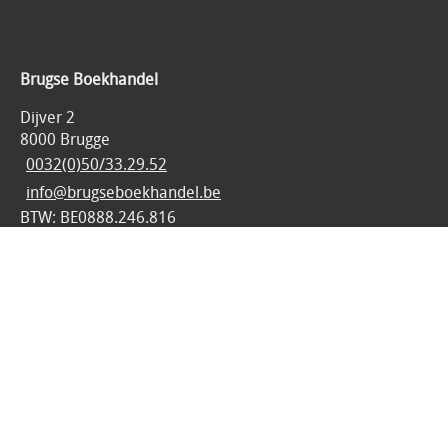
Brugse Boekhandel
Dijver 2
8000 Brugge
0032(0)50/33.29.52
info@brugseboekhandel.be
BTW: BE0888.246.816