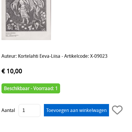
Auteur: Kortelahti Eeva-Liisa - Artikelcode: X-09023
€ 10,00
Beschikbaar - Voorraad: 1
Aantal