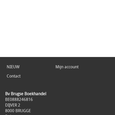
NIEUW
Mijn account
Contact
Bv Brugse Boekhandel
BE0888246816
DIJVER 2
8000 BRUGGE