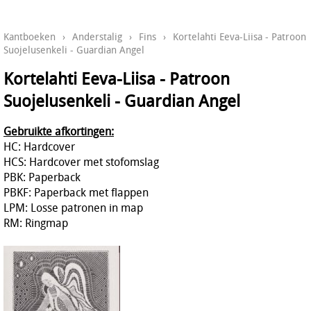
Kantboeken
›
Anderstalig
›
Fins
›
Kortelahti Eeva-Liisa - Patroon
Suojelusenkeli - Guardian Angel
Kortelahti Eeva-Liisa - Patroon
Suojelusenkeli - Guardian Angel
Gebruikte afkortingen:
HC: Hardcover
HCS: Hardcover met stofomslag
PBK: Paperback
PBKF: Paperback met flappen
LPM: Losse patronen in map
RM: Ringmap