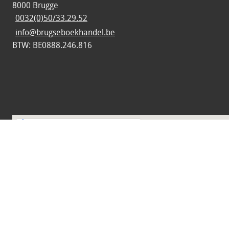
8000 Brugge
0032(0)50/33.29.52
info@brugseboekhandel.be
BTW: BE0888.246.816