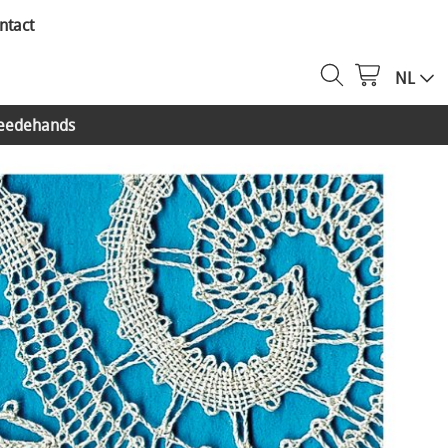
ntact
NL
eedehands