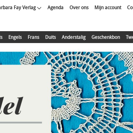
rbara Fay Verlag
Agenda
Over ons
Mijn account
Co
s
Engels
Frans
Duits
Anderstalig
Geschenkbon
Tw