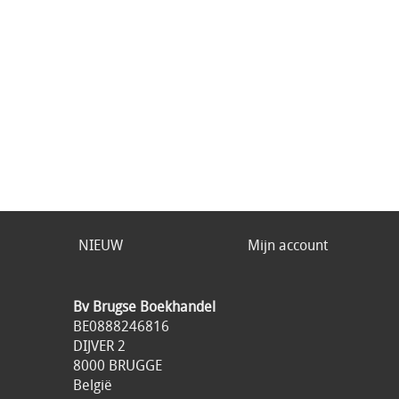
NIEUW
Mijn account
Bv Brugse Boekhandel
BE0888246816
DIJVER 2
8000 BRUGGE
België