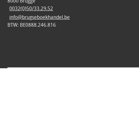
8000 Brugge
0032(0)50/33.29.52
info@brugseboekhandel.be
BTW: BE0888.246.816