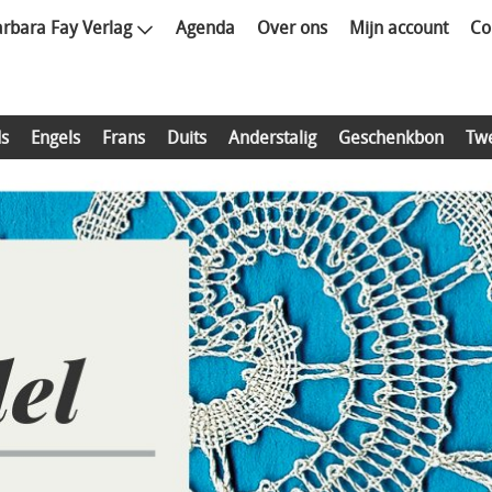
rbara Fay Verlag
Agenda
Over ons
Mijn account
Co
s
Engels
Frans
Duits
Anderstalig
Geschenkbon
Tw