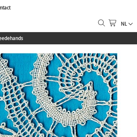
ntact
NL
eedehands