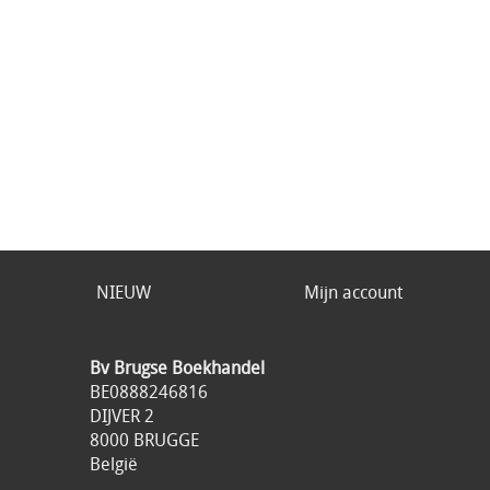
NIEUW
Mijn account
Bv Brugse Boekhandel
BE0888246816
DIJVER 2
8000 BRUGGE
België