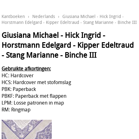
Kantboeken
›
Nederlands
›
Giusiana Michael - Hick Ingrid -
Horstmann Edelgard - Kipper Edeltraud - Stang Marianne - Binche III
Giusiana Michael - Hick Ingrid -
Horstmann Edelgard - Kipper Edeltraud
- Stang Marianne - Binche III
Gebruikte afkortingen:
HC: Hardcover
HCS: Hardcover met stofomslag
PBK: Paperback
PBKF: Paperback met flappen
LPM: Losse patronen in map
RM: Ringmap