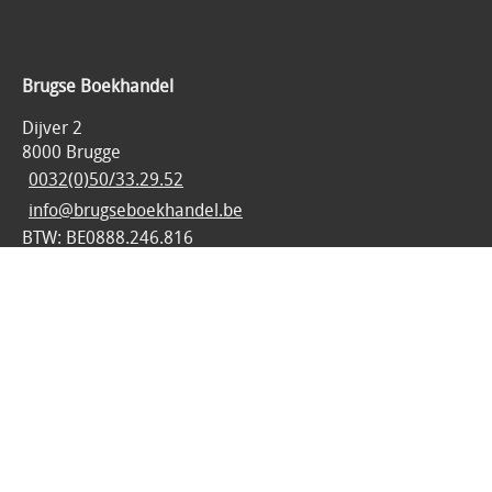
Brugse Boekhandel
Dijver 2
8000 Brugge
0032(0)50/33.29.52
info@brugseboekhandel.be
BTW: BE0888.246.816