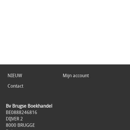
NIEUW
Mijn account
Contact
Bv Brugse Boekhandel
BE0888246816
DIJVER 2
8000 BRUGGE