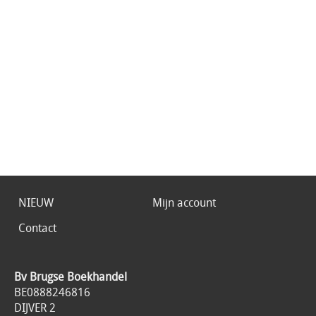
NIEUW
Mijn account
Contact
Bv Brugse Boekhandel
BE0888246816
DIJVER 2