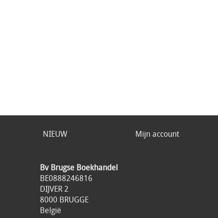
NIEUW
Mijn account
Bv Brugse Boekhandel
BE0888246816
DIJVER 2
8000 BRUGGE
België