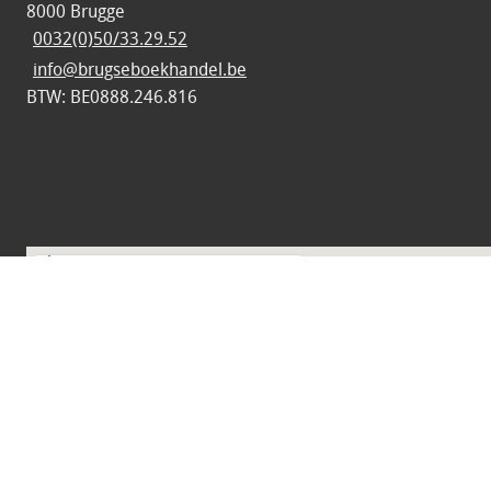
8000 Brugge
0032(0)50/33.29.52
info@brugseboekhandel.be
BTW: BE0888.246.816