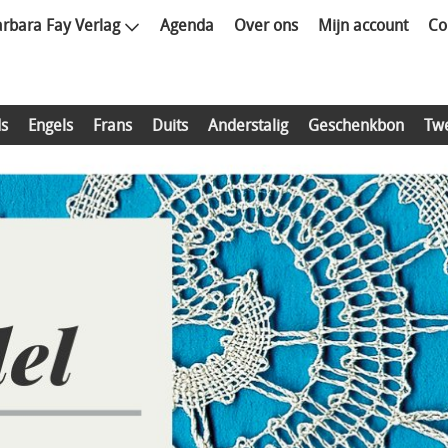
rbara Fay Verlag
Agenda
Over ons
Mijn account
Co
s
Engels
Frans
Duits
Anderstalig
Geschenkbon
Tw