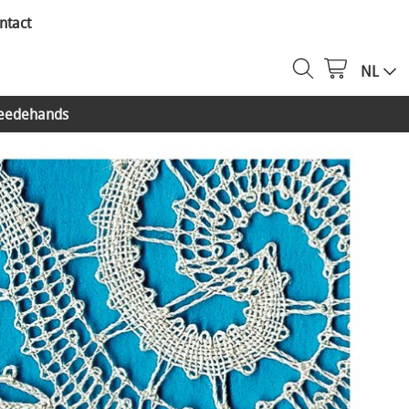
ntact
NL
eedehands