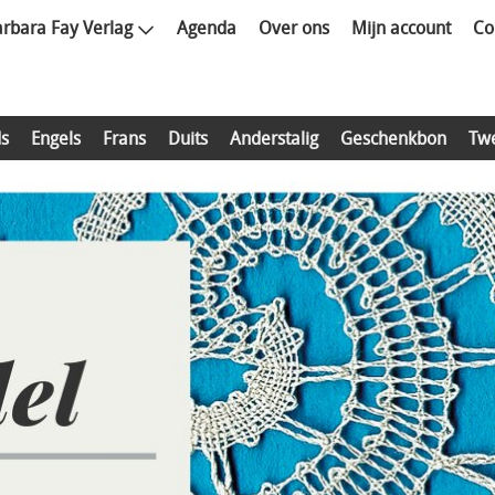
rbara Fay Verlag
Agenda
Over ons
Mijn account
Co
s
Engels
Frans
Duits
Anderstalig
Geschenkbon
Tw