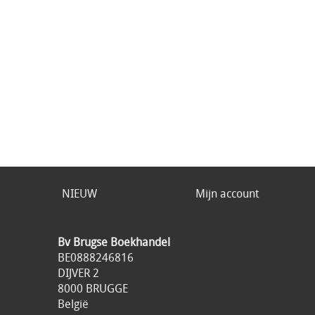
NIEUW
Mijn account
Bv Brugse Boekhandel
BE0888246816
DIJVER 2
8000 BRUGGE
België