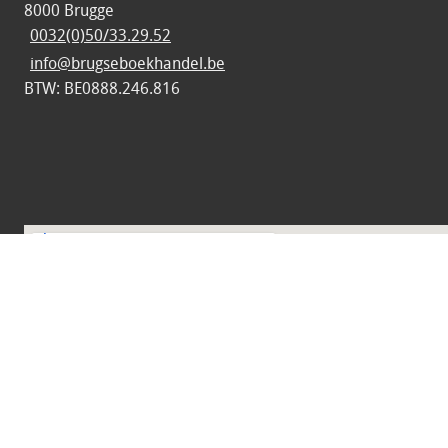
8000 Brugge
0032(0)50/33.29.52
info@brugseboekhandel.be
BTW: BE0888.246.816