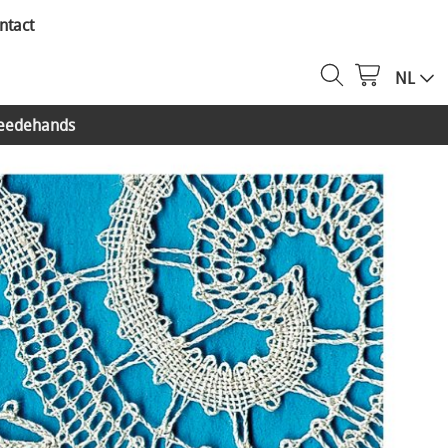
ntact
NL
eedehands