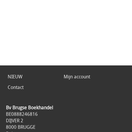
NIEUW
Mijn account
Contact
Bv Brugse Boekhandel
BE0888246816
DIJVER 2
8000 BRUGGE