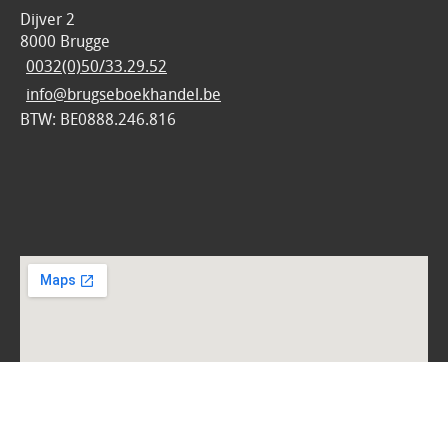
Dijver 2
8000 Brugge
0032(0)50/33.29.52
info@brugseboekhandel.be
BTW: BE0888.246.816