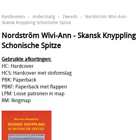
Kantboeken
›
Anderstalig
›
Zweeds
›
Nordström Wivi-Ann -
Skansk Knyppling Schonische Spitze
Nordström Wivi-Ann - Skansk Knyppling
Schonische Spitze
Gebruikte afkortingen:
HC: Hardcover
HCS: Hardcover met stofomslag
PBK: Paperback
PBKF: Paperback met flappen
LPM: Losse patronen in map
RM: Ringmap