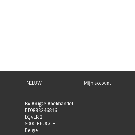
NIEUW
Mijn account
Bv Brugse Boekhandel
BE0888246816
DIJVER 2
8000 BRUGGE
België