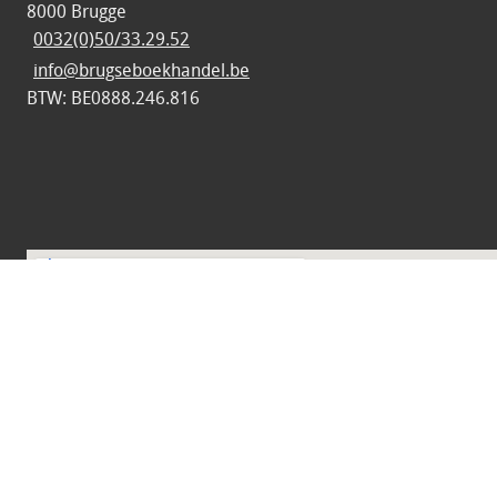
8000 Brugge
0032(0)50/33.29.52
info@brugseboekhandel.be
BTW: BE0888.246.816