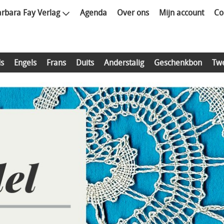
rbara Fay Verlag
Agenda
Over ons
Mijn account
Co
s
Engels
Frans
Duits
Anderstalig
Geschenkbon
Tw