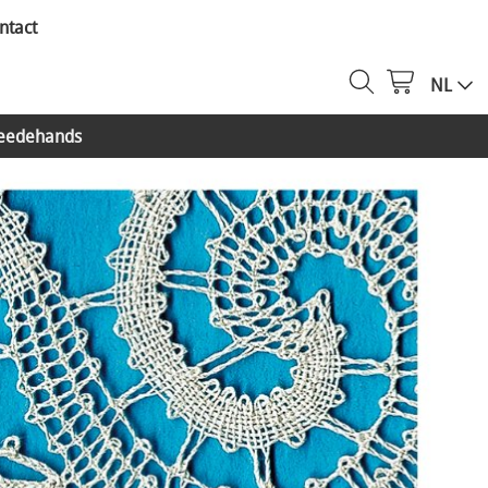
ntact
NL
eedehands