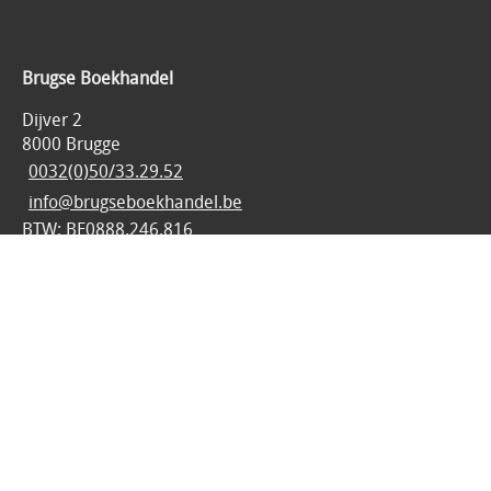
Brugse Boekhandel
Dijver 2
8000 Brugge
0032(0)50/33.29.52
info@brugseboekhandel.be
BTW: BE0888.246.816