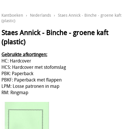
Kantboeken
›
Nederlands
›
Staes Annick - Binche - groene kaft
(plastic)
Staes Annick - Binche - groene kaft
(plastic)
Gebruikte afkortingen:
HC: Hardcover
HCS: Hardcover met stofomslag
PBK: Paperback
PBKF: Paperback met flappen
LPM: Losse patronen in map
RM: Ringmap