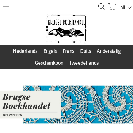
NL
NIEUW
Kantboeken
Nederlands
Barbara Fay Verlag
Engels
Nederlands
Engels
Frans
Duits
Anderstalig
Eigen uitgaven
Agenda
Frans
Geschenkbon
Tweedehands
Distributie
Over ons
Duits
Mijn account
Anderstalig
Geschenkbon
Contact
Tweedehands