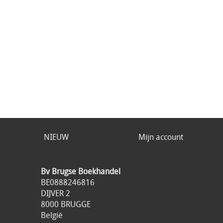
NIEUW
Mijn account
Bv Brugse Boekhandel
BE0888246816
DIJVER 2
8000 BRUGGE
België