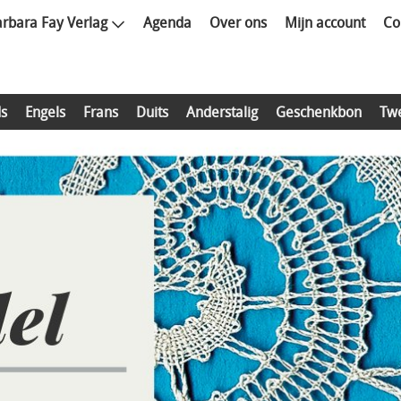
rbara Fay Verlag
Agenda
Over ons
Mijn account
Co
s
Engels
Frans
Duits
Anderstalig
Geschenkbon
Tw