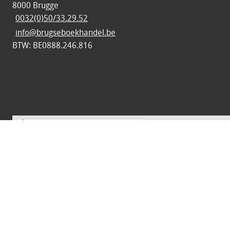
8000 Brugge
0032(0)50/33.29.52
info@brugseboekhandel.be
BTW: BE0888.246.816