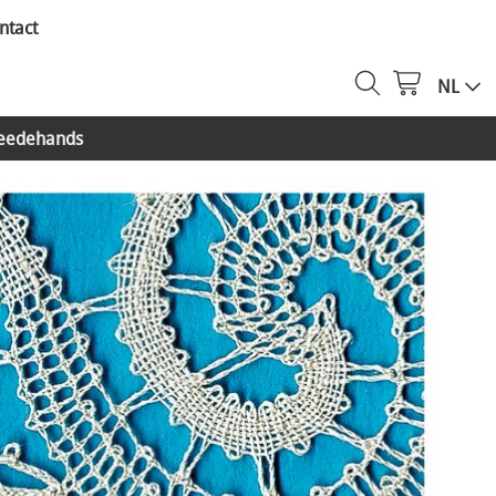
ntact
NL
eedehands