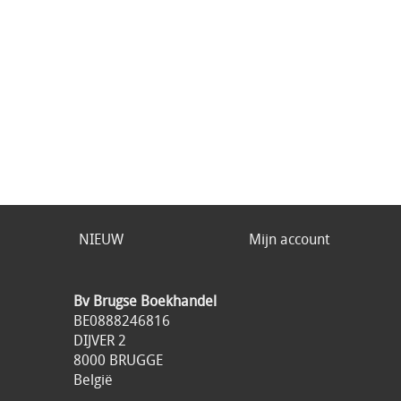
NIEUW
Mijn account
Bv Brugse Boekhandel
BE0888246816
DIJVER 2
8000 BRUGGE
België