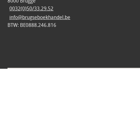
8000 Brugge
0032(0)50/33.29.52
info@brugseboekhandel.be
BTW: BE0888.246.816