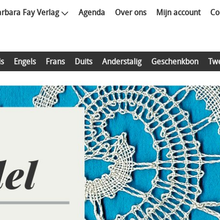
rbara Fay Verlag
Agenda
Over ons
Mijn account
Co
s
Engels
Frans
Duits
Anderstalig
Geschenkbon
Tw