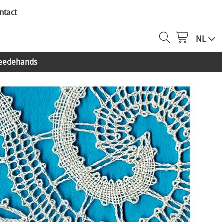
ntact
NL
eedehands