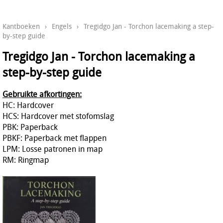
Kantboeken
›
Engels
›
Tregidgo Jan - Torchon lacemaking a step-
by-step guide
Tregidgo Jan - Torchon lacemaking a
step-by-step guide
Gebruikte afkortingen:
HC: Hardcover
HCS: Hardcover met stofomslag
PBK: Paperback
PBKF: Paperback met flappen
LPM: Losse patronen in map
RM: Ringmap