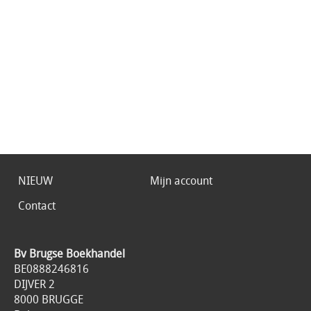
NIEUW
Mijn account
Contact
Bv Brugse Boekhandel
BE0888246816
DIJVER 2
8000 BRUGGE