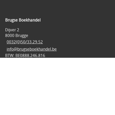
Brugse Boekhandel
Dijver 2
8000 Brugge
0032(0)50/33.29.52
info@brugseboekhandel.be
BTW: BE0888.246.816