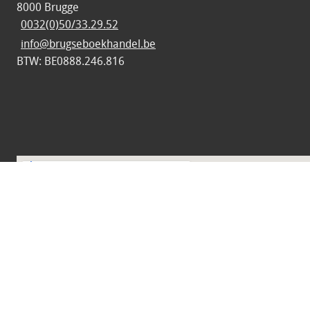
8000 Brugge
0032(0)50/33.29.52
info@brugseboekhandel.be
BTW: BE0888.246.816