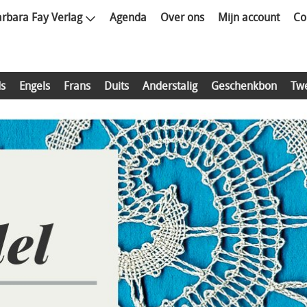
rbara Fay Verlag
Agenda
Over ons
Mijn account
Co
s
Engels
Frans
Duits
Anderstalig
Geschenkbon
Tw