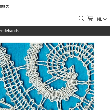
ntact
NL
eedehands