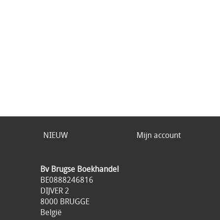
NIEUW
Mijn account
Bv Brugse Boekhandel
BE0888246816
DIJVER 2
8000 BRUGGE
België