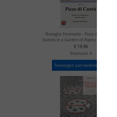
Bonaglia Emanuele - Pizzo di Cantù 06
Daisies in a Garden of Alpino stitch - 20
€ 19,90
Voorraad: 4
Toevoegen aan winkelwagen