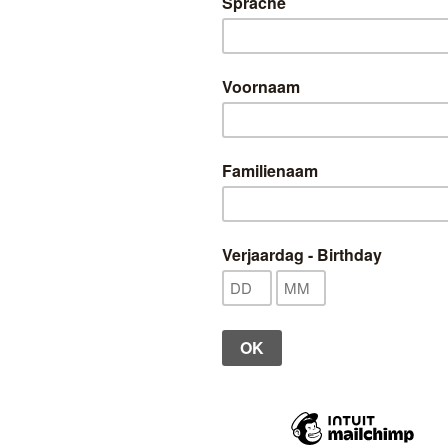
Bonito, Claire - Modern Milanese Lace:
Br
24
Techniques and Projects
Uitverkocht