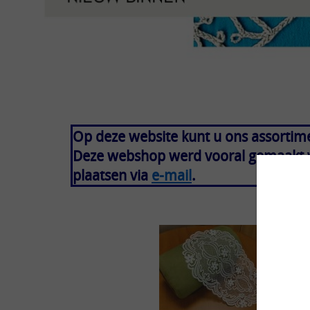
Op deze website kunt u ons assortim
Deze webshop werd vooral gemaakt vo
plaatsen via
e-mail
.