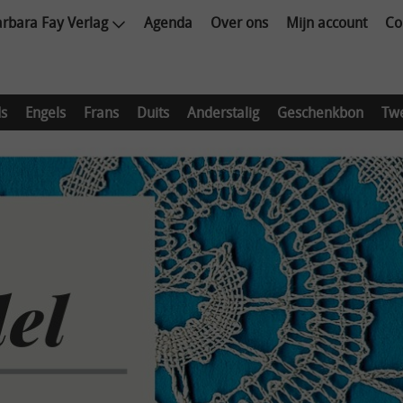
rbara Fay Verlag
Agenda
Over ons
Mijn account
Co
s
Engels
Frans
Duits
Anderstalig
Geschenkbon
Tw