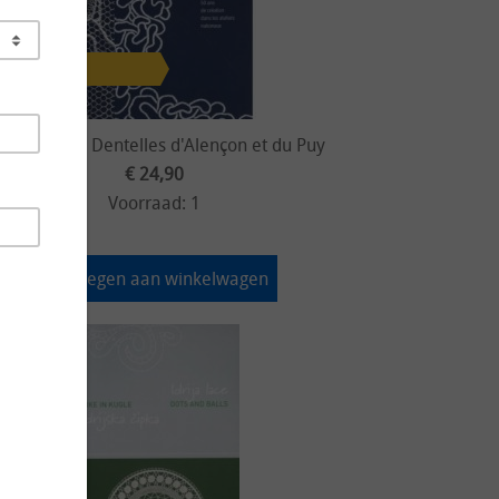
il Damien - Dentelles d'Alençon et du Puy
€ 24,90
Voorraad: 1
Toevoegen aan winkelwagen