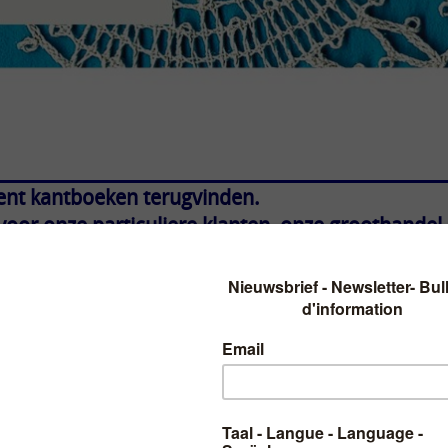
ent kantboeken terugvinden.
or onze particuliere klanten, onze groothandel 