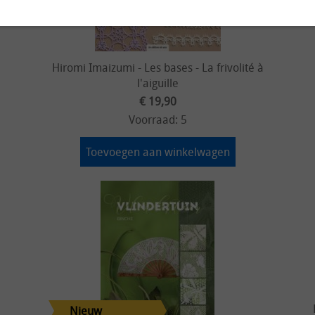
Hiromi Imaizumi - Les bases - La frivolité à
l'aiguille
€ 19,90
Voorraad: 5
Toevoegen aan winkelwagen