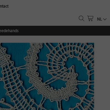
ntact
NL
eedehands