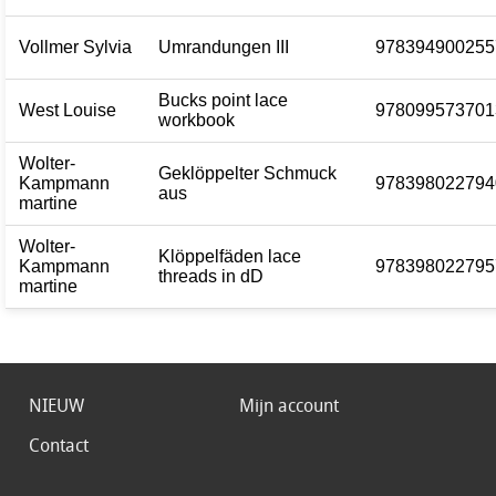
Vollmer Sylvia
Umrandungen III
978394900255
Bucks point lace
West Louise
978099573701
workbook
Wolter-
Geklöppelter Schmuck
Kampmann
978398022794
aus
martine
Wolter-
Klöppelfäden lace
Kampmann
978398022795
threads in dD
martine
NIEUW
Mijn account
Contact