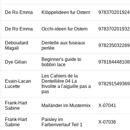
De Ro Emma
Klöppelideen fur Ostern
978370201924
De Ro Emma
Occhi-ideen fur Ostern
978370201932
Deboudard
Dentelle aux fuseaux
978235032269
Magali
perlée
Beginner's guide to
Dye Gilian
978184448108
bobbin lace
Les Cahiers de la
Evain-Lacan
Dentellière 04 La
978291549369
Lucette
frivolite a l'aiguille pas a
pas
Frank-Hart
Mailänder im Mustermix
X-07041
Sabine
Frank-Hart
Paisley im
X-07036
Sabine
Farbenverlauf Teil 1