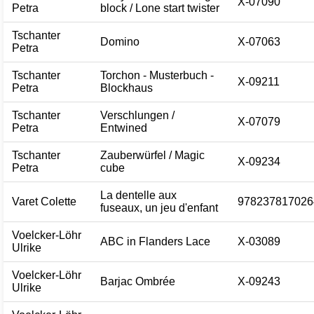
X-07090
Petra
block / Lone start twister
Tschanter
Domino
X-07063
Petra
Tschanter
Torchon - Musterbuch -
X-09211
Petra
Blockhaus
Tschanter
Verschlungen /
X-07079
Petra
Entwined
Tschanter
Zauberwürfel / Magic
X-09234
Petra
cube
La dentelle aux
Varet Colette
978237817026
fuseaux, un jeu d'enfant
Voelcker-Löhr
ABC in Flanders Lace
X-03089
Ulrike
Voelcker-Löhr
Barjac Ombrée
X-09243
Ulrike