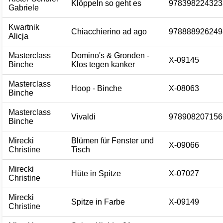
Klöppeln so geht es
978398224323
Gabriele
Kwartnik
Chiacchierino ad ago
978888926249
Alicja
Masterclass
Domino's & Gronden -
X-09145
Binche
Klos tegen kanker
Masterclass
Hoop - Binche
X-08063
Binche
Masterclass
Vivaldi
978908207156
Binche
Mirecki
Blümen für Fenster und
X-09066
Christine
Tisch
Mirecki
Hüte in Spitze
X-07027
Christine
Mirecki
Spitze in Farbe
X-09149
Christine