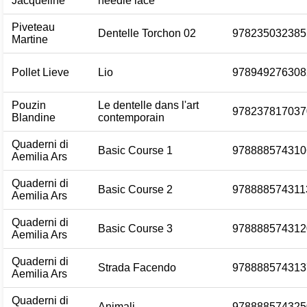
Jacqueline
needle lace
Piveteau
Dentelle Torchon 02
978235032385
Martine
Pollet Lieve
Lio
978949276308
Pouzin
Le dentelle dans l'art
978237817037
Blandine
contemporain
Quaderni di
Basic Course 1
978888574310
Aemilia Ars
Quaderni di
Basic Course 2
978888574311
Aemilia Ars
Quaderni di
Basic Course 3
978888574312
Aemilia Ars
Quaderni di
Strada Facendo
978888574313
Aemilia Ars
Quaderni di
Animali
978888574325