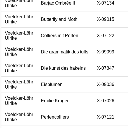
Voelcker-Löhr
Barjac Ombrée II
X-07134
Ulrike
Voelcker-Löhr
Butterfly and Moth
X-09015
Ulrike
Voelcker-Löhr
Colliers mit Perfen
X-07122
Ulrike
Voelcker-Löhr
Die grammatik des tulls
X-09099
Ulrike
Voelcker-Löhr
Die kunst des hakelns
X-07347
Ulrike
Voelcker-Löhr
Eisblumen
X-09036
Ulrike
Voelcker-Löhr
Emilie Kruger
X-07026
Ulrike
Voelcker-Löhr
Perlencolliers
X-07121
Ulrike