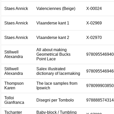
Staes Annick
Valenciennes (Beige)
X-00024
Staes Annick
Vlaanderse kant 1
X-02969
Staes Annick
Vlaanderse kant 2
X-02970
All about making
Stillwell
Geometrical Bucks
978095546940
Alexandra
Point Lace
Stillwell
Salex illustrated
978095546946
Alexandra
dictionary of lacemaking
Thompson
The lace samples from
978099903850
Karen
Ipswich
Tolloi
Disegni per Tombolo
978888574314
Gianfranca
Tschanter
Baby-block / Tumbling