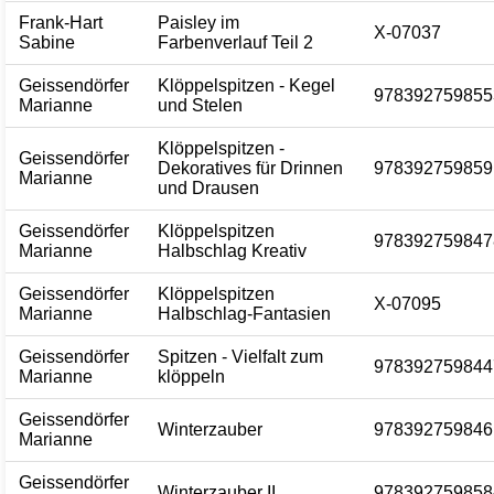
Frank-Hart
Paisley im
X-07037
Sabine
Farbenverlauf Teil 2
Geissendörfer
Klöppelspitzen - Kegel
978392759855
Marianne
und Stelen
Klöppelspitzen -
Geissendörfer
Dekoratives für Drinnen
978392759859
Marianne
und Drausen
Geissendörfer
Klöppelspitzen
978392759847
Marianne
Halbschlag Kreativ
Geissendörfer
Klöppelspitzen
X-07095
Marianne
Halbschlag-Fantasien
Geissendörfer
Spitzen - Vielfalt zum
978392759844
Marianne
klöppeln
Geissendörfer
Winterzauber
978392759846
Marianne
Geissendörfer
Winterzauber II
978392759858