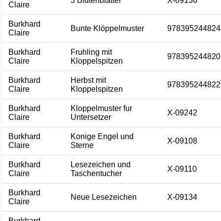
3 Blutenblatter
X-09136
Claire
Burkhard
Bunte Klöppelmuster
978395244824
Claire
Burkhard
Fruhling mit
978395244820
Claire
Kloppelspitzen
Burkhard
Herbst mit
978395244822
Claire
Kloppelspitzen
Burkhard
Kloppelmuster fur
X-09242
Claire
Untersetzer
Burkhard
Konige Engel und
X-09108
Claire
Sterne
Burkhard
Lesezeichen und
X-09110
Claire
Taschentucher
Burkhard
Neue Lesezeichen
X-09134
Claire
Burkhard