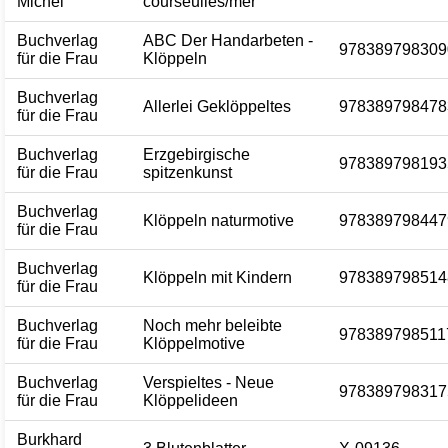
Michel
courseulles/mer
Buchverlag
ABC Der Handarbeten -
978389798309
für die Frau
Klöppeln
Buchverlag
Allerlei Geklöppeltes
978389798478
für die Frau
Buchverlag
Erzgebirgische
978389798193
für die Frau
spitzenkunst
Buchverlag
Klöppeln naturmotive
978389798447
für die Frau
Buchverlag
Klöppeln mit Kindern
978389798514
für die Frau
Buchverlag
Noch mehr beleibte
978389798511
für die Frau
Klöppelmotive
Buchverlag
Verspieltes - Neue
978389798317
für die Frau
Klöppelideen
Burkhard