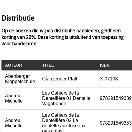
Distributie
Op de boeken die wij via distributie aanbieden, geldt een
korting van 20%. Deze korting is uitsluitend van toepassing
voor handelaren.
AUTEUR
TITEL
ISBN
Abenberger
Glanzender Plätt
X-07108
Klöppelschule
Les Cahiers de la
Andreu
Dentellière 01 Dentelle
978291549339
Michelle
Vagabonde
Les Cahiers de la
Andreu
Dentellière 02 La
978291549353
Michelle
dentelle aux fuseaux
pas a pas