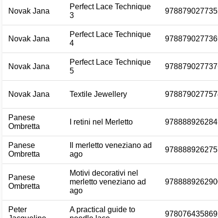
Perfect Lace Technique
Novak Jana
978879027735
3
Perfect Lace Technique
Novak Jana
978879027736
4
Perfect Lace Technique
Novak Jana
978879027737
5
Novak Jana
Textile Jewellery
978879027757
Panese
I retini nel Merletto
978888926284
Ombretta
Panese
Il merletto veneziano ad
978888926275
Ombretta
ago
Motivi decorativi nel
Panese
merletto veneziano ad
978888926290
Ombretta
ago
Peter
A practical guide to
978076435869