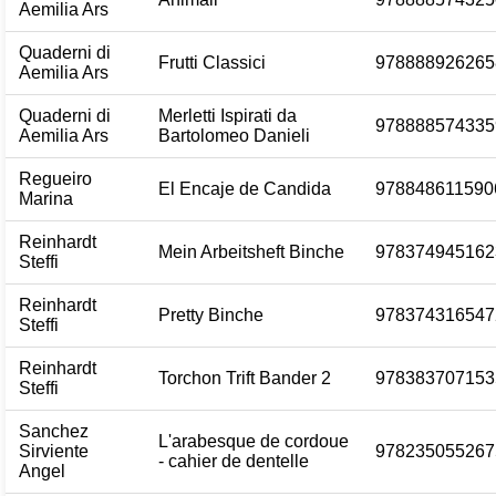
Aemilia Ars
Quaderni di
Frutti Classici
978888926265
Aemilia Ars
Quaderni di
Merletti Ispirati da
978888574335
Aemilia Ars
Bartolomeo Danieli
Regueiro
El Encaje de Candida
978848611590
Marina
Reinhardt
Mein Arbeitsheft Binche
978374945162
Steffi
Reinhardt
Pretty Binche
978374316547
Steffi
Reinhardt
Torchon Trift Bander 2
978383707153
Steffi
Sanchez
L'arabesque de cordoue
Sirviente
978235055267
- cahier de dentelle
Angel