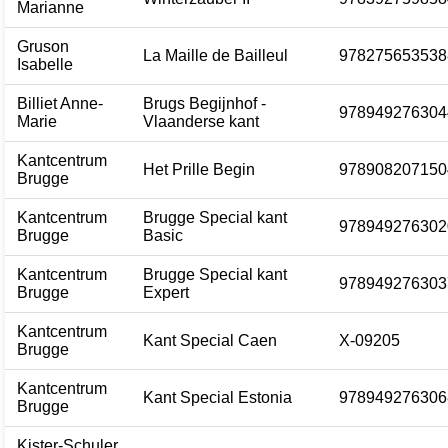
Marianne
Gruson
La Maille de Bailleul
978275653538
Isabelle
Billiet Anne-
Brugs Begijnhof -
978949276304
Marie
Vlaanderse kant
Kantcentrum
Het Prille Begin
978908207150
Brugge
Kantcentrum
Brugge Special kant
978949276302
Brugge
Basic
Kantcentrum
Brugge Special kant
978949276303
Brugge
Expert
Kantcentrum
Kant Special Caen
X-09205
Brugge
Kantcentrum
Kant Special Estonia
978949276306
Brugge
Kister-Schuler