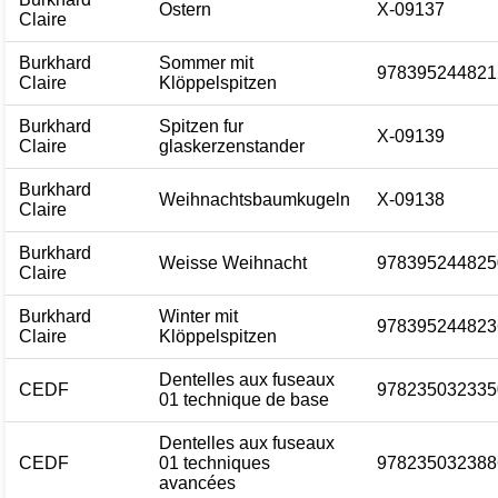
Ostern
X-09137
Claire
Burkhard
Sommer mit
978395244821
Claire
Klöppelspitzen
Burkhard
Spitzen fur
X-09139
Claire
glaskerzenstander
Burkhard
Weihnachtsbaumkugeln
X-09138
Claire
Burkhard
Weisse Weihnacht
978395244825
Claire
Burkhard
Winter mit
978395244823
Claire
Klöppelspitzen
Dentelles aux fuseaux
CEDF
978235032335
01 technique de base
Dentelles aux fuseaux
CEDF
01 techniques
978235032388
avancées