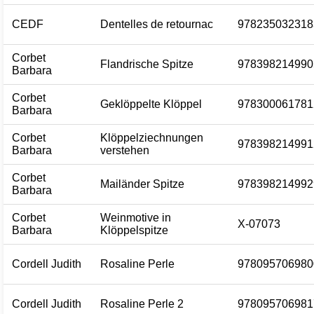
CEDF
Dentelles de retournac
978235032318
Corbet
Flandrische Spitze
978398214990
Barbara
Corbet
Geklöppelte Klöppel
978300061781
Barbara
Corbet
Klöppelziechnungen
978398214991
Barbara
verstehen
Corbet
Mailänder Spitze
978398214992
Barbara
Corbet
Weinmotive in
X-07073
Barbara
Klöppelspitze
Cordell Judith
Rosaline Perle
978095706980
Cordell Judith
Rosaline Perle 2
978095706981