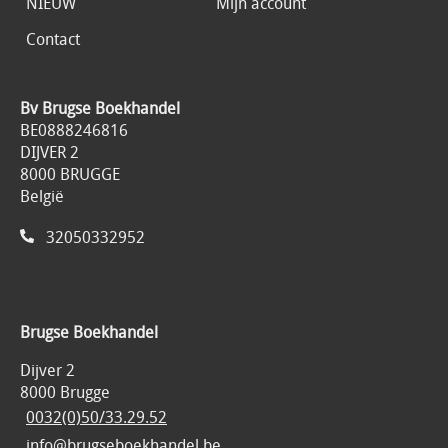
NIEUW
Mijn account
Contact
Bv Brugse Boekhandel
BE0888246816
DIJVER 2
8000 BRUGGE
België
32050332952
Brugse Boekhandel
Dijver 2
8000 Brugge
0032(0)50/33.29.52
info@brugseboekhandel.be