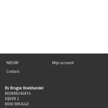
NIEUW
Mijn account
Contact
Bv Brugse Boekhandel
BE0888246816
DIJVER 2
8000 BRUGGE