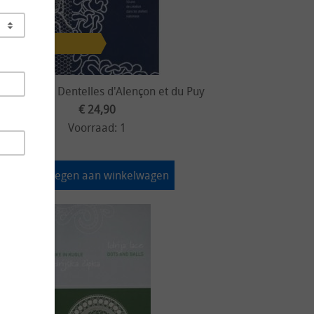
il Damien - Dentelles d'Alençon et du Puy
€ 24,90
Voorraad: 1
Toevoegen aan winkelwagen