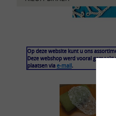
Op deze website kunt u ons assortim
Deze webshop werd vooral gemaakt vo
plaatsen via
e-mail
.