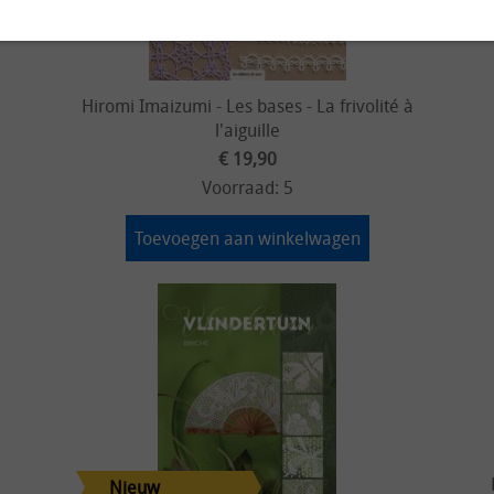
Hiromi Imaizumi - Les bases - La frivolité à
l'aiguille
€ 19,90
Voorraad: 5
Toevoegen aan winkelwagen