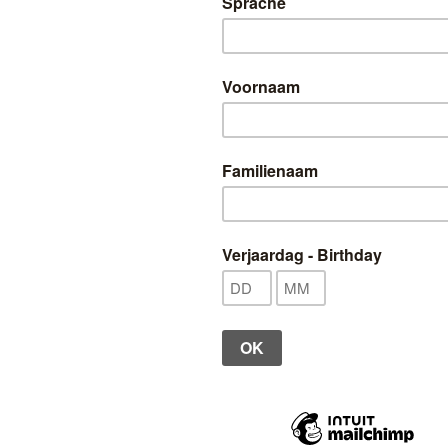
Bonito, Claire - Modern Milanese Lace:
Br
24
Techniques and Projects
Uitverkocht