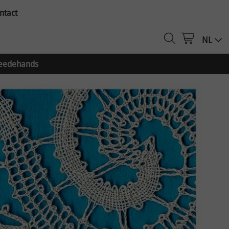
ntact
NL
eedehands