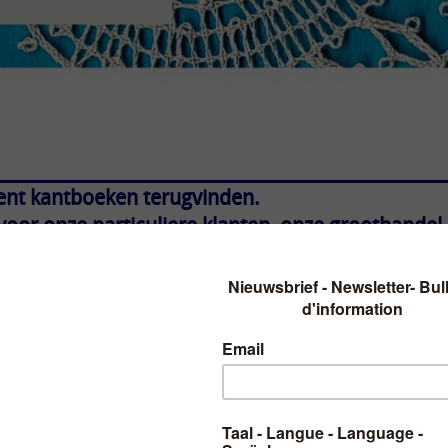
ent kantboeken terugvinden.
or onze particuliere klanten, onze groothandel 