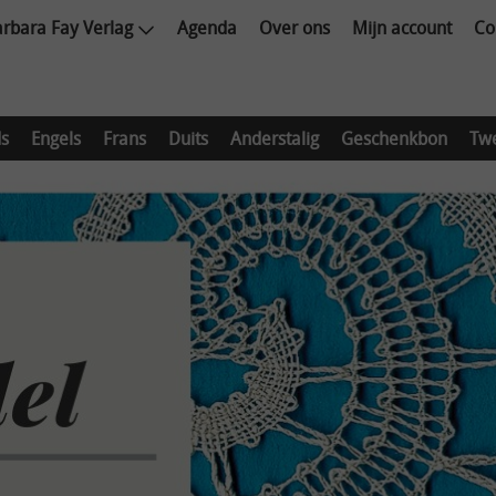
rbara Fay Verlag
Agenda
Over ons
Mijn account
Co
s
Engels
Frans
Duits
Anderstalig
Geschenkbon
Tw