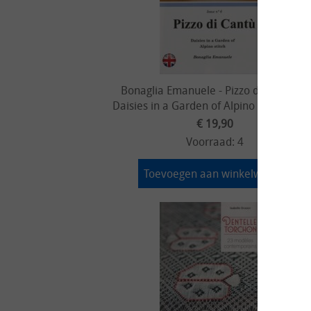
Bonaglia Emanuele - Pizzo di Cantù 06
Daisies in a Garden of Alpino stitch - 20
€ 19,90
Voorraad: 4
Toevoegen aan winkelwagen